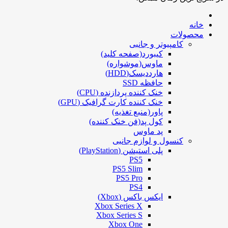
خانه
محصولات
کامپیوتر و جانبی
کیبورد(صفحه کلید)
ماوس(موشواره)
هارددیسک(HDD)
حافظه SSD
خنک کننده پردازنده (CPU)
خنک کننده کارت گرافیک (GPU)
پاور(منبع تغذیه)
کول پد(فن خنک کننده)
پد ماوس
کنسول و لوازم جانبی
پلی استیشن (PlayStation)
PS5
PS5 Slim
PS5 Pro
PS4
ایکس باکس (Xbox)
Xbox Series X
Xbox Series S
Xbox One