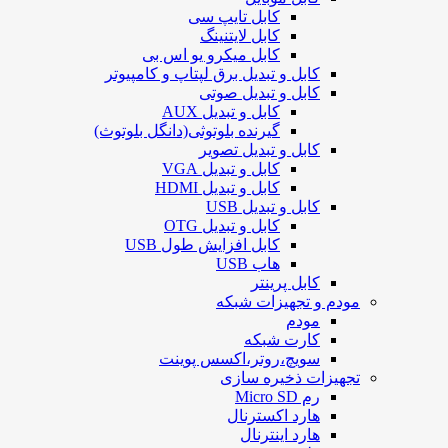
کابل تایپ سی
کابل لایتنینگ
کابل میکرو یو اس بی
کابل و تبدیل برق لپتاپ و کامپیوتر
کابل و تبدیل صوتی
کابل و تبدیل AUX
گیرنده بلوتوثی(دانگل بلوتوث)
کابل و تبدیل تصویر
کابل و تبدیل VGA
کابل و تبدیل HDMI
کابل و تبدیل USB
کابل و تبدیل OTG
کابل افزایش طول USB
هاب USB
کابل پرینتر
مودم و تجهیزات شبکه
مودم
کارت شبکه
سویچ،روتر،اکسس پوینت
تجهیزات ذخیره سازی
رم Micro SD
هارد اکسترنال
هارد اینترنال