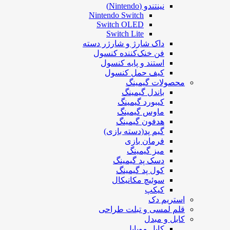
نینتندو (Nintendo)
Nintendo Switch
Switch OLED
Switch Lite
داک شارژ و شارژر دسته
فن خنک‌کننده کنسول
استند و پایه کنسول
کیف حمل کنسول
محصولات گیمینگ
باندل گیمینگ
کیبورد گیمینگ
ماوس گیمینگ
هدفون گیمینگ
گیم پد(دسته بازی)
فرمان بازی
میز گیمینگ
دسک پد گیمینگ
کول پد گیمینگ
سوئیچ مکانیکال
کیکپ
استریم دک
قلم لمسی و تبلت طراحی
کابل و مبدل
کابل موبایل