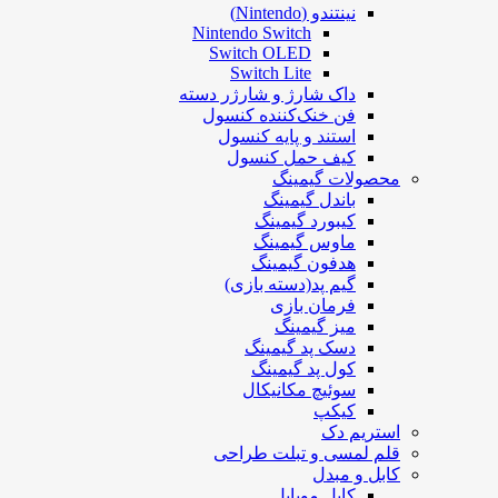
نینتندو (Nintendo)
Nintendo Switch
Switch OLED
Switch Lite
داک شارژ و شارژر دسته
فن خنک‌کننده کنسول
استند و پایه کنسول
کیف حمل کنسول
محصولات گیمینگ
باندل گیمینگ
کیبورد گیمینگ
ماوس گیمینگ
هدفون گیمینگ
گیم پد(دسته بازی)
فرمان بازی
میز گیمینگ
دسک پد گیمینگ
کول پد گیمینگ
سوئیچ مکانیکال
کیکپ
استریم دک
قلم لمسی و تبلت طراحی
کابل و مبدل
کابل موبایل