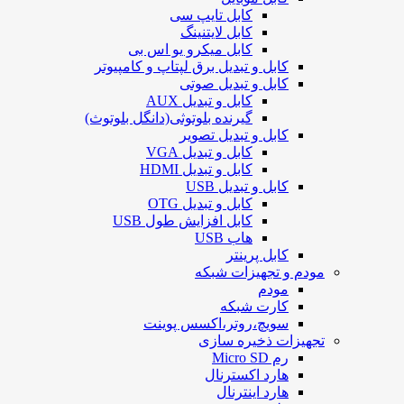
کابل تایپ سی
کابل لایتنینگ
کابل میکرو یو اس بی
کابل و تبدیل برق لپتاپ و کامپیوتر
کابل و تبدیل صوتی
کابل و تبدیل AUX
گیرنده بلوتوثی(دانگل بلوتوث)
کابل و تبدیل تصویر
کابل و تبدیل VGA
کابل و تبدیل HDMI
کابل و تبدیل USB
کابل و تبدیل OTG
کابل افزایش طول USB
هاب USB
کابل پرینتر
مودم و تجهیزات شبکه
مودم
کارت شبکه
سویچ،روتر،اکسس پوینت
تجهیزات ذخیره سازی
رم Micro SD
هارد اکسترنال
هارد اینترنال