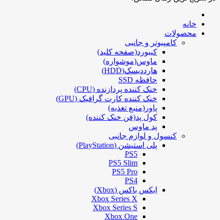
خانه
محصولات
کامپیوتر و جانبی
کیبورد(صفحه کلید)
ماوس(موشواره)
هارددیسک(HDD)
حافظه SSD
خنک کننده پردازنده (CPU)
خنک کننده کارت گرافیک (GPU)
پاور(منبع تغذیه)
کول پد(فن خنک کننده)
پد ماوس
کنسول و لوازم جانبی
پلی استیشن (PlayStation)
PS5
PS5 Slim
PS5 Pro
PS4
ایکس باکس (Xbox)
Xbox Series X
Xbox Series S
Xbox One